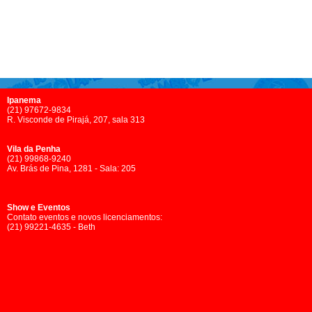
Ipanema
(21) 97672-9834
R. Visconde de Pirajá, 207, sala 313
Vila da Penha
(21) 99868-9240
Av. Brás de Pina, 1281 - Sala: 205
Show e Eventos
Contato eventos e novos licenciamentos:
(21) 99221-4635 - Beth